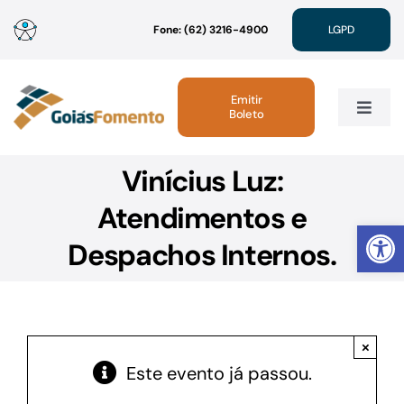
Ir
Fone: (62) 3216-4900
LGPD
para
o
conteúdo
Emitir
Boleto
Toggle
Navig
Vinícius Luz:
Institucional
Atendimentos e
Abrir 
Linhas de Crédito
Despachos Internos.
Atendimento
×
Sustentabilidade
Este evento já passou.