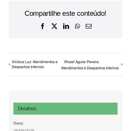
Compartilhe este conteúdo!
Facebook
X
LinkedIn
WhatsApp
E-
mail
Vinícius Luz: Atendimentos e
Rivael Aguiar Pereira:
Despachos Internos.
Atendimentos e Despachos Internos
Detalhes
Data:
26/09/2025