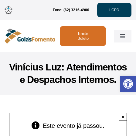
Ir
Fone: (62) 3216-4900
LGPD
para
o
conteúdo
Emitir
Toggle
Boleto
Naviga
Institucional
Vinícius Luz: Atendimentos
Abrir 
e Despachos Internos.
Linhas de Crédito
Atendimento
×
Sustentabilidade
Este evento já passou.