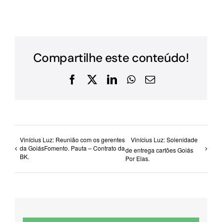
Compartilhe este conteúdo!
Facebook
X
LinkedIn
WhatsApp
E-
mail
Vinícius Luz: Reunião com os gerentes
Vinícius Luz: Solenidade
da GoiásFomento. Pauta – Contrato da
de entrega cartões Goiás
BK.
Por Elas.