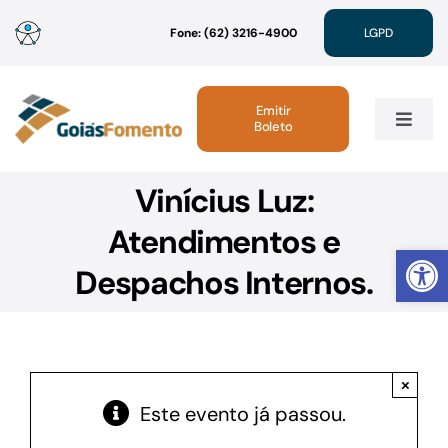
Ir
Fone: (62) 3216-4900
LGPD
para
o
conteúdo
Emitir
Boleto
Toggle
Navig
Vinícius Luz:
Institucional
Atendimentos e
Abrir 
Linhas de Crédito
Despachos Internos.
Atendimento
×
Sustentabilidade
Este evento já passou.