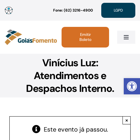
Ir
Fone: (62) 3216-4900
LGPD
para
o
conteúdo
Emitir
Boleto
Toggle
Navig
Vinícius Luz:
Institucional
Atendimentos e
Abrir 
Linhas de Crédito
Despachos Interno.
Atendimento
×
Sustentabilidade
Este evento já passou.