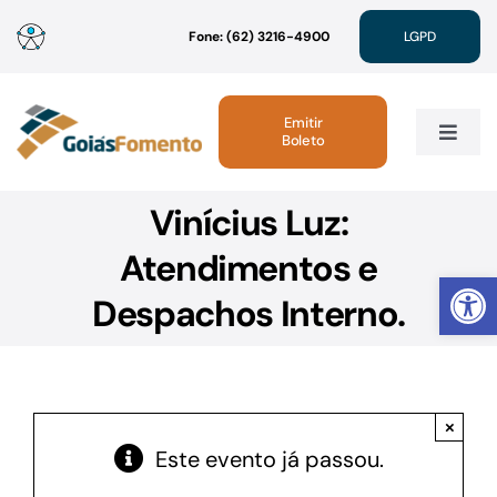
Ir
Fone: (62) 3216-4900
LGPD
para
o
conteúdo
Emitir
Boleto
Toggle
Navig
Vinícius Luz:
Institucional
Atendimentos e
Abrir 
Linhas de Crédito
Despachos Interno.
Atendimento
×
Sustentabilidade
Este evento já passou.