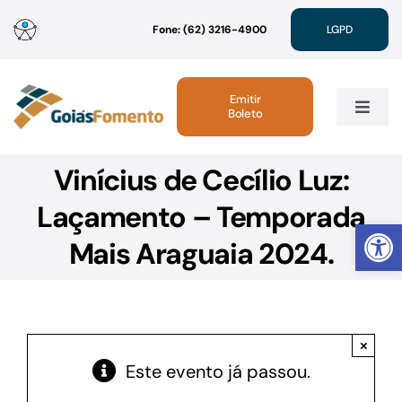
Ir
Fone: (62) 3216-4900
LGPD
para
o
conteúdo
Emitir
Boleto
Toggle
Navig
Vinícius de Cecílio Luz:
Institucional
Laçamento – Temporada
Abrir 
Linhas de Crédito
Mais Araguaia 2024.
Atendimento
×
Sustentabilidade
Este evento já passou.