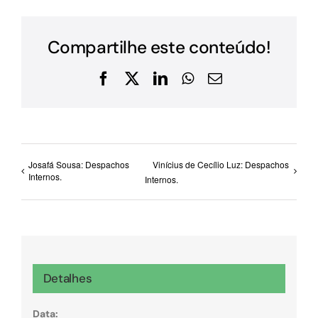
Compartilhe este conteúdo!
Facebook
X
LinkedIn
WhatsApp
E-
mail
Josafá Sousa: Despachos
Vinícius de Cecílio Luz: Despachos
Internos.
Internos.
Detalhes
Data: