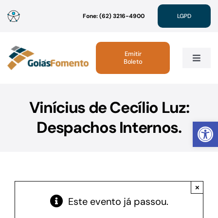
Ir
Fone: (62) 3216-4900
LGPD
para
o
conteúdo
Emitir
Boleto
Toggle
Navig
Institucional
Vinícius de Cecílio Luz:
Abrir 
Despachos Internos.
Linhas de Crédito
Atendimento
×
Sustentabilidade
Este evento já passou.