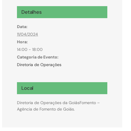
Microcrédito
Detalhes
Para MEI, microempresas e pessoas físicas
Data:
(feirantes e transportes)
11/04/2024
Hora:
14:00 - 18:00
Categoria de Evento:
Diretoria de Operações
Local
Diretoria de Operações da GoiásFomento –
Agência de Fomento de Goiás.
Todas Linhas de Crédito