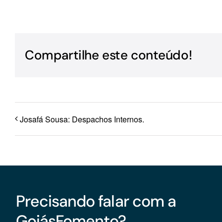
Para os negócios voltados aos serviços do setor de
turismo
Compartilhe este conteúdo!
Josafá Sousa: Despachos Internos.
Precisando falar com a
GoiásFomento?