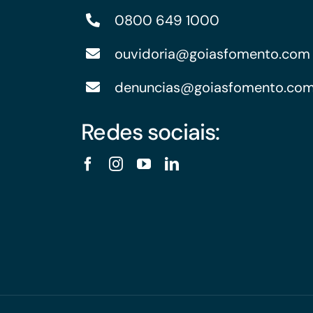
0800 649 1000
ouvidoria@goiasfomento.com
denuncias@goiasfomento.co
Redes sociais: