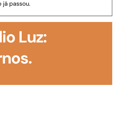
 já passou.
GoiásFomento Investimento
Para modernizar, ampliar, adquirir maquinários,
io Luz:
realizar obras, dentre outros serviços
rnos.
Repasse