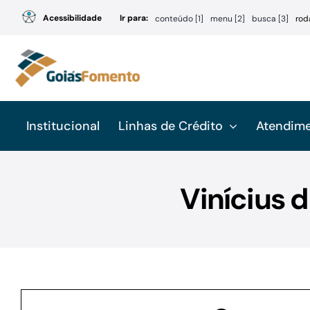
Ir
Acessibilidade
Ir para:
conteúdo [1]
menu [2]
busca [3]
rod
para
o
conteúdo
Institucional
Linhas de Crédito
Atendim
Vinícius d