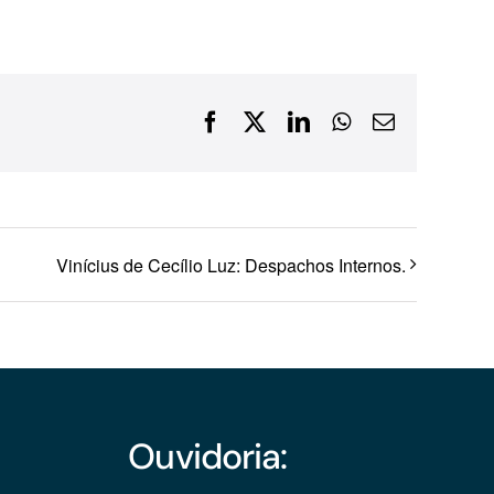
Financiamentos com recursos do BNDES, Fungetur,
Finep, FCO
Facebook
X
LinkedIn
WhatsApp
E-
mail
Vinícius de Cecílio Luz: Despachos Internos.
Ouvidoria: