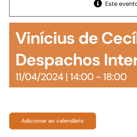
Este evento
GoiásFomento Giro
Para compra de matérias primas, insumos,
Vinícius de Cecíl
manutenção de estoques e despesas operacionais
Despachos Inte
11/04/2024 | 14:00
-
18:00
Adicionar ao calendário
Turismo