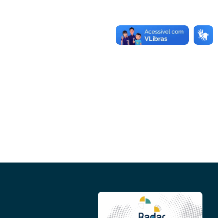
Conheça as demais linhas de crédito da
GoiásFomento