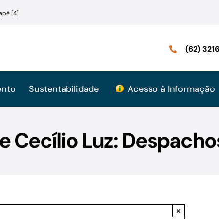
apé [4]
(62) 32
ento
Sustentabilidade
Acesso à Informação
e Cecílio Luz: Despacho
×