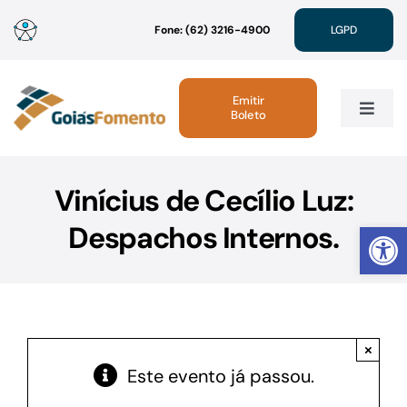
Ir
Fone: (62) 3216-4900
LGPD
para
o
conteúdo
Emitir
Boleto
Toggle
Navig
Institucional
Vinícius de Cecílio Luz:
Abrir 
Despachos Internos.
Linhas de Crédito
Atendimento
×
Sustentabilidade
Este evento já passou.