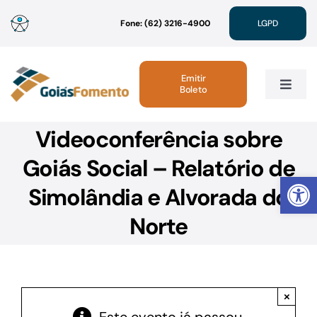
Ir
Fone: (62) 3216-4900
LGPD
para
o
conteúdo
Emitir
Boleto
Toggle
Navig
Videoconferência sobre
Institucional
Goiás Social – Relatório de
Abrir 
Linhas de Crédito
Simolândia e Alvorada do
Norte
Atendimento
Sustentabilidade
×