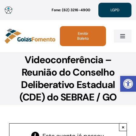
Ir
Fone: (62) 3216-4900
LGPD
para
o
conteúdo
Emitir
Boleto
Toggle
Navig
Videoconferência –
Institucional
Reunião do Conselho
Abrir 
Linhas de Crédito
Deliberativo Estadual
(CDE) do SEBRAE / GO
Atendimento
Sustentabilidade
×