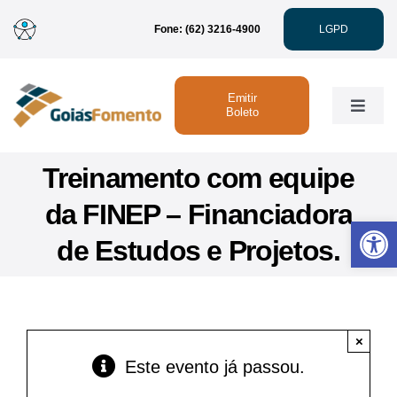
Ir
Fone: (62) 3216-4900
LGPD
para
o
conteúdo
Emitir
Toggle
Boleto
Naviga
Institucional
Treinamento com equipe
da FINEP – Financiadora
Abrir 
Linhas de Crédito
de Estudos e Projetos.
Atendimento
×
Sustentabilidade
Este evento já passou.