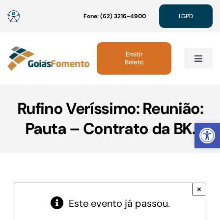
Ir
Fone: (62) 3216-4900
LGPD
para
o
conteúdo
Emitir
Boleto
Toggle
Navig
Institucional
Rufino Veríssimo: Reunião:
Abrir 
Pauta – Contrato da BK.
Linhas de Crédito
Atendimento
×
Sustentabilidade
Este evento já passou.