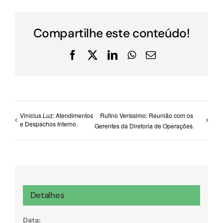
Compartilhe este conteúdo!
Facebook
X
LinkedIn
WhatsApp
E-
mail
Vinícius Luz: Atendimentos
Rufino Veríssimo: Reunião com os
e Despachos Interno.
Gerentes da Diretoria de Operações.
Detalhes
Data: