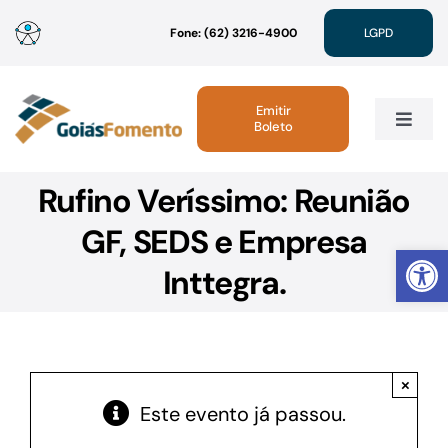
Ir
Fone: (62) 3216-4900
LGPD
para
o
conteúdo
Emitir
Boleto
Toggle
Navig
Rufino Veríssimo: Reunião
Institucional
GF, SEDS e Empresa
Abrir 
Linhas de Crédito
Inttegra.
Atendimento
×
Sustentabilidade
Este evento já passou.