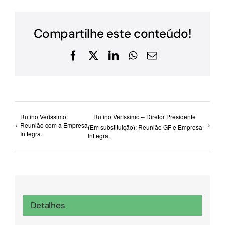
Compartilhe este conteúdo!
Facebook
X
LinkedIn
WhatsApp
E-
mail
Rufino Veríssimo:
Rufino Veríssimo – Diretor Presidente
Reunião com a Empresa
(Em substituição): Reunião GF e Empresa
Inttegra.
Inttegra.
Detalhes