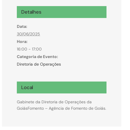
Microcrédito
Detalhes
Para MEI, microempresas e pessoas físicas
Data:
(feirantes e transportes)
30/06/2025
Hora:
16:00 - 17:00
Categoria de Evento:
Diretoria de Operações
Local
Gabinete da Diretoria de Operações da
GoiásFomento – Agência de Fomento de Goiás.
Todas Linhas de Crédito