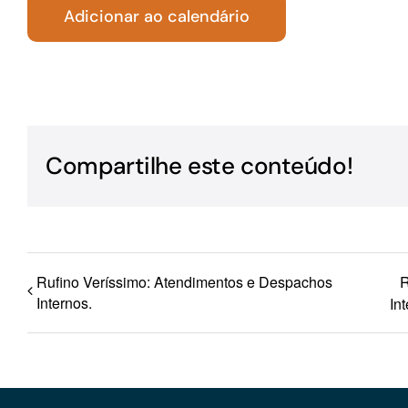
Adicionar ao calendário
Para os negócios voltados aos serviços do setor de
turismo
Compartilhe este conteúdo!
Rufino Veríssimo: Atendimentos e Despachos
R
Internos.
In