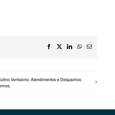
Financiamentos com recursos do BNDES, Fungetur,
Finep, FCO
Facebook
X
LinkedIn
WhatsApp
E-
mail
ufino Veríssimo: Atendimentos e Despachos
ternos.