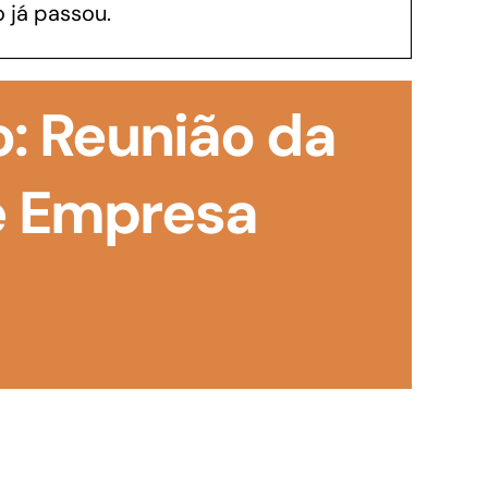
 já passou.
GoiásFomento Investimento
Para modernizar, ampliar, adquirir maquinários,
o: Reunião da
realizar obras, dentre outros serviços
e Empresa
Repasse