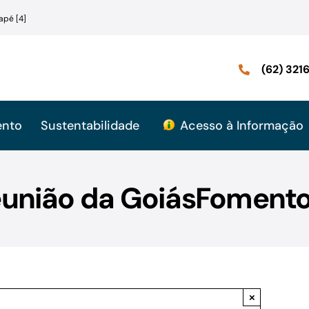
apé [4]
(62) 32
ento
Sustentabilidade
Acesso à Informação
eunião da GoiásFomento
×