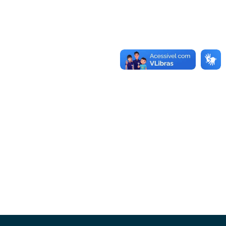
Conheça as demais linhas de crédito da
GoiásFomento