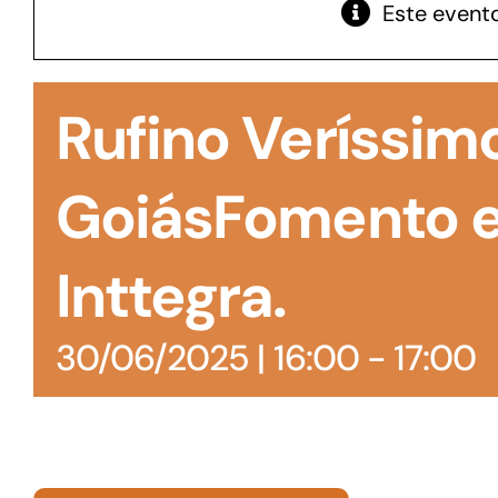
Este evento
GoiásFomento Giro
Para compra de matérias primas, insumos,
Rufino Veríssim
manutenção de estoques e despesas operacionais
GoiásFomento 
Inttegra.
30/06/2025 | 16:00
-
17:00
Turismo