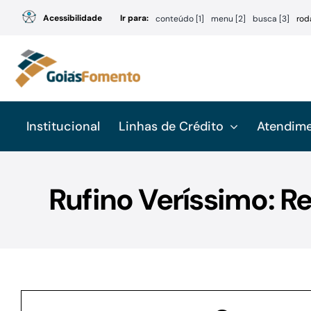
Ir
Acessibilidade
Ir para:
conteúdo [1]
menu [2]
busca [3]
rod
para
o
conteúdo
Institucional
Linhas de Crédito
Atendim
Rufino Veríssimo: R