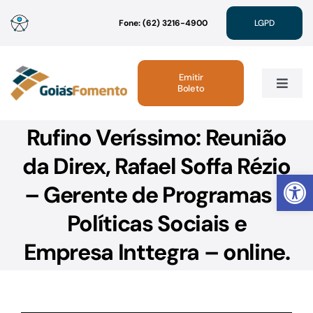
Ir
Fone: (62) 3216-4900
LGPD
para
o
conteúdo
Emitir
Boleto
Toggle
Navig
Rufino Veríssimo: Reunião
Institucional
da Direx, Rafael Soffa Rézio
Abrir 
Linhas de Crédito
– Gerente de Programas e
Políticas Sociais e
Atendimento
Empresa Inttegra – online.
Sustentabilidade