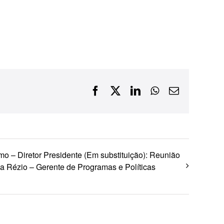
Financiamentos com recursos do BNDES, Fungetur,
Finep, FCO
Facebook
X
LinkedIn
WhatsApp
E-
mail
mo – Diretor Presidente (Em substituição): Reunião
a Rézio – Gerente de Programas e Políticas