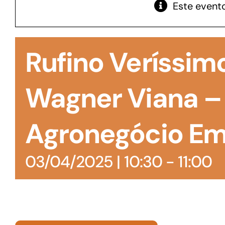
Este evento
GoiásFomento Giro
Para compra de matérias primas, insumos,
Rufino Veríssim
manutenção de estoques e despesas operacionais
Wagner Viana –
Agronegócio Em 
03/04/2025 | 10:30
-
11:00
Turismo