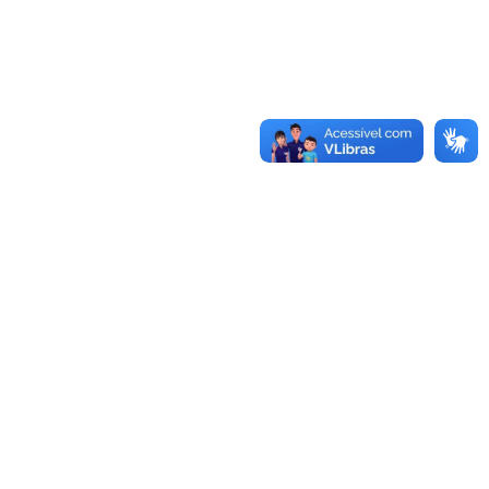
Conheça as demais linhas de crédito da
GoiásFomento