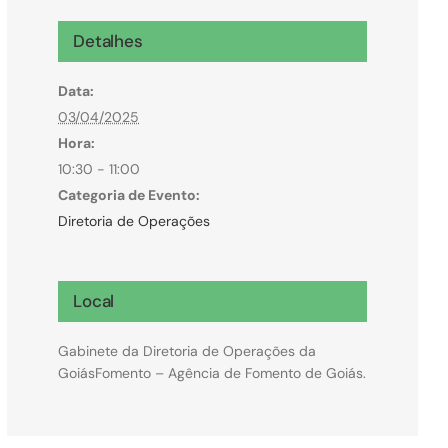
Microcrédito
Detalhes
Para MEI, microempresas e pessoas físicas
Data:
(feirantes e transportes)
03/04/2025
Hora:
10:30 - 11:00
Categoria de Evento:
Diretoria de Operações
Local
Gabinete da Diretoria de Operações da
GoiásFomento – Agência de Fomento de Goiás.
Todas Linhas de Crédito