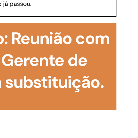
 já passou.
GoiásFomento Investimento
Para modernizar, ampliar, adquirir maquinários,
o: Reunião com
realizar obras, dentre outros serviços
 Gerente de
substituição.
Repasse