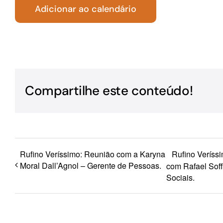
Adicionar ao calendário
Para os negócios voltados aos serviços do setor de
turismo
Compartilhe este conteúdo!
Rufino Veríssimo: Reunião com a Karyna
Rufino Veríssi
Moral Dall’Agnol – Gerente de Pessoas.
com Rafael Soff
Sociais.