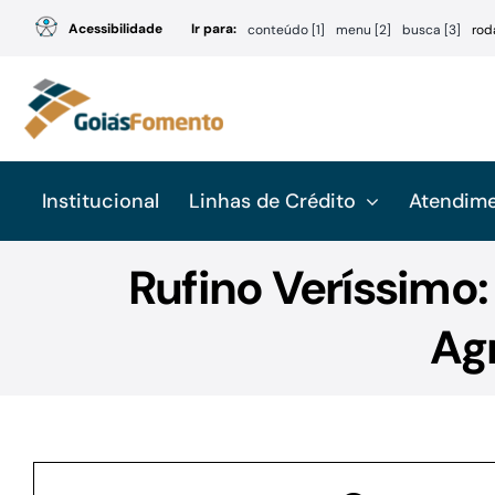
Ir
Acessibilidade
Ir para:
conteúdo [1]
menu [2]
busca [3]
rod
para
o
conteúdo
Institucional
Linhas de Crédito
Atendim
Rufino Veríssimo
Ag