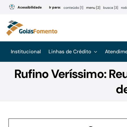
Ir
Acessibilidade
Ir para:
conteúdo [1]
menu [2]
busca [3]
rod
para
o
conteúdo
Institucional
Linhas de Crédito
Atendim
Rufino Veríssimo: R
d