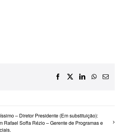
Financiamentos com recursos do BNDES, Fungetur,
Finep, FCO
Facebook
X
LinkedIn
WhatsApp
E-
mail
íssimo – Diretor Presidente (Em substituição):
 Rafael Soffa Rézio – Gerente de Programas e
ciais.