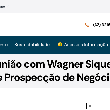
apé [4]
(62) 32
ento
Sustentabilidade
Acesso à Informação
eunião com Wagner Sique
e Prospecção de Negóci
×