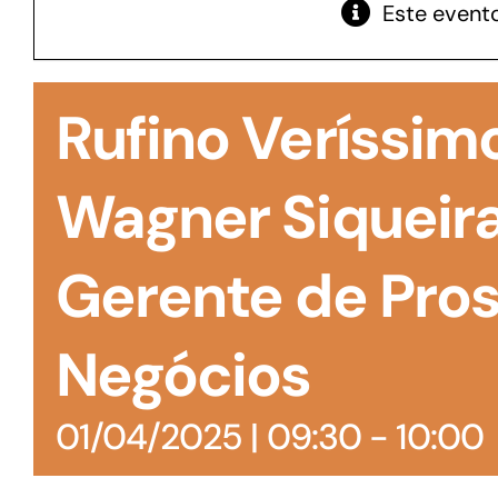
Este evento
GoiásFomento Giro
Para compra de matérias primas, insumos,
Rufino Veríssim
manutenção de estoques e despesas operacionais
Wagner Siqueir
Gerente de Pro
Negócios
01/04/2025 | 09:30
-
10:00
Turismo