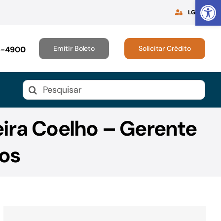
Abrir 
LGPD
Emitir Boleto
Solicitar Crédito
16-4900
Buscar
resultados
para:
ira Coelho – Gerente
os