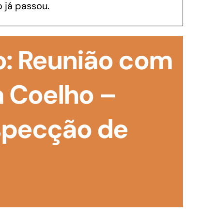
 já passou.
GoiásFomento Investimento
Para modernizar, ampliar, adquirir maquinários,
o: Reunião com
realizar obras, dentre outros serviços
a Coelho –
specção de
Repasse