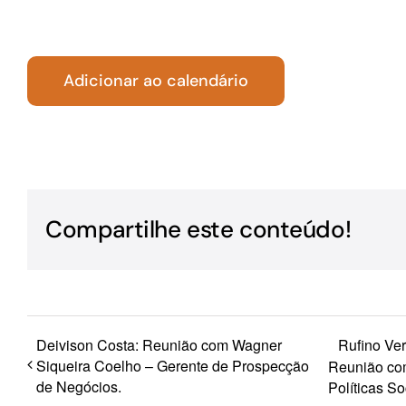
Para os negócios voltados aos serviços do setor de
turismo
Adicionar ao calendário
Compartilhe este conteúdo!
Deivison Costa: Reunião com Wagner
Rufino Ver
Siqueira Coelho – Gerente de Prospecção
Reunião com
de Negócios.
Políticas So