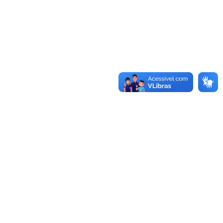
Conheça as demais linhas de crédito da
GoiásFomento