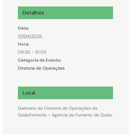
Microcrédito
Detalhes
Para MEI, microempresas e pessoas físicas
Data:
(feirantes e transportes)
01/04/2025
Hora:
09:30 - 10:00
Categoria de Evento:
Diretoria de Operações
Local
Gabinete da Diretoria de Operações da
GoiásFomento – Agência de Fomento de Goiás.
Todas Linhas de Crédito