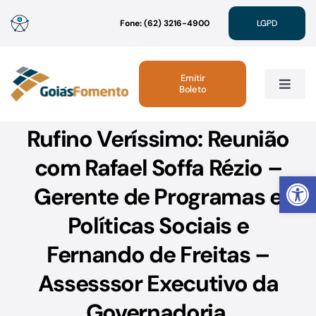
Ir
Fone: (62) 3216-4900
LGPD
para
o
conteúdo
Emitir
Boleto
Toggle
Navig
Rufino Veríssimo: Reunião
Institucional
com Rafael Soffa Rézio –
Abrir 
Linhas de Crédito
Gerente de Programas e
Políticas Sociais e
Atendimento
Fernando de Freitas –
Sustentabilidade
Assesssor Executivo da
Governadoria.