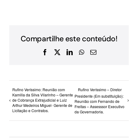
Compartilhe este conteúdo!
Facebook
X
LinkedIn
WhatsApp
E-
mail
Rufino Veríssimo: Reunião com
Rufino Veríssimo – Diretor
Kamilla da Silva Vilarinho – Gerente
Presidente (Em substituição):
de Cobrança Extrajudicial e Luiz
Reunião com Fernando de
Arthur Medeiros Miguel- Gerente de
Freitas – Assesssor Executivo
Licitação e Contratos.
da Governadoria.