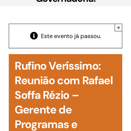
Acesso à Informação
×
Este evento já passou.
Rufino Veríssimo:
Reunião com Rafael
Soffa Rézio –
Gerente de
Programas e