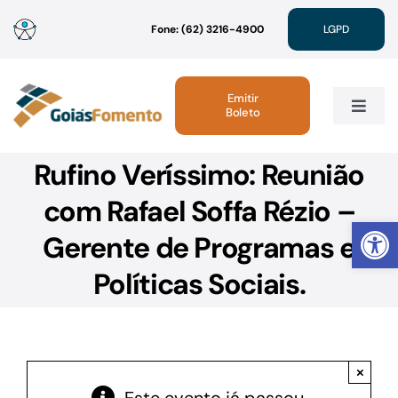
Ir
Fone: (62) 3216-4900
LGPD
para
o
conteúdo
Emitir
Boleto
Toggle
Navig
Rufino Veríssimo: Reunião
Institucional
com Rafael Soffa Rézio –
Abrir 
Linhas de Crédito
Gerente de Programas e
Políticas Sociais.
Atendimento
Sustentabilidade
×