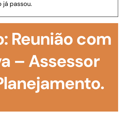
 já passou.
GoiásFomento Investimento
Para modernizar, ampliar, adquirir maquinários,
o: Reunião com
realizar obras, dentre outros serviços
va – Assessor
 Planejamento.
Repasse