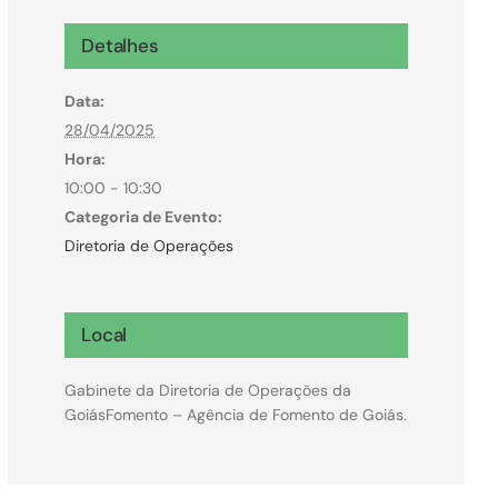
Microcrédito
Detalhes
Para MEI, microempresas e pessoas físicas
Data:
(feirantes e transportes)
28/04/2025
Hora:
10:00 - 10:30
Categoria de Evento:
Diretoria de Operações
Local
Gabinete da Diretoria de Operações da
GoiásFomento – Agência de Fomento de Goiás.
Todas Linhas de Crédito