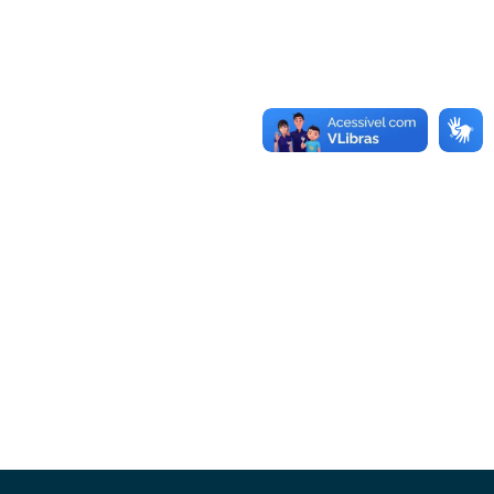
Conheça as demais linhas de crédito da
GoiásFomento