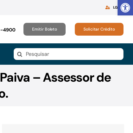
Abrir 
LGPD
Emitir Boleto
Solicitar Crédito
16-4900
Buscar
resultados
para:
 Paiva – Assessor de
o.