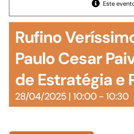
Este evento
GoiásFomento Giro
Para compra de matérias primas, insumos,
Rufino Veríssim
manutenção de estoques e despesas operacionais
Paulo Cesar Pai
de Estratégia e
28/04/2025 | 10:00
-
10:30
Turismo