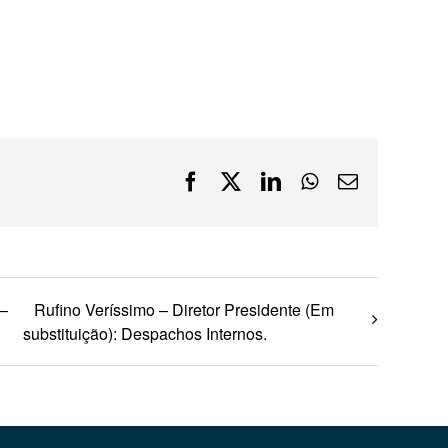
Financiamentos com recursos do BNDES, Fungetur,
Finep, FCO
Facebook
X
LinkedIn
WhatsApp
E-
mail
 –
Rufino Veríssimo – Diretor Presidente (Em
substituição): Despachos Internos.