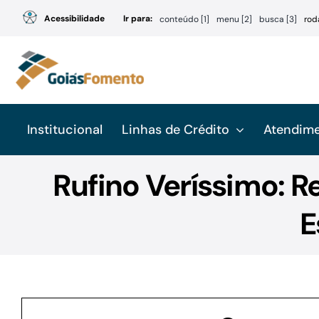
Ir
Acessibilidade
Ir para:
conteúdo [1]
menu [2]
busca [3]
rod
para
o
conteúdo
Institucional
Linhas de Crédito
Atendim
Rufino Veríssimo: R
E