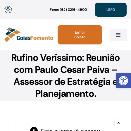
Ir
Fone: (62) 3216-4900
LGPD
para
o
conteúdo
Emitir
Boleto
Toggle
Navig
Rufino Veríssimo: Reunião
Institucional
com Paulo Cesar Paiva –
Abrir 
Linhas de Crédito
Assessor de Estratégia e
Planejamento.
Atendimento
Sustentabilidade
×