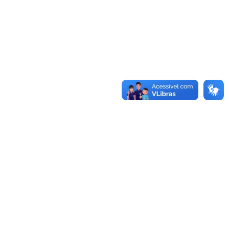
Conheça as demais linhas de crédito da
GoiásFomento