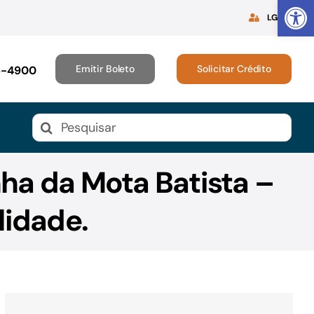
Abrir 
LGPD
Emitir Boleto
Solicitar Crédito
16-4900
Buscar
resultados
para:
nha da Mota Batista –
lidade.