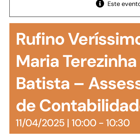
Este evento
GoiásFomento Giro
Para compra de matérias primas, insumos,
Rufino Veríssim
manutenção de estoques e despesas operacionais
Maria Terezinha
Batista – Asses
de Contabilidad
11/04/2025 | 10:00
-
10:30
Turismo