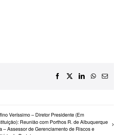
Financiamentos com recursos do BNDES, Fungetur,
Finep, FCO
Facebook
X
LinkedIn
WhatsApp
E-
mail
fino Veríssimo – Diretor Presidente (Em
tituição): Reunião com Porthos R. de Albuquerque
a – Assessor de Gerenciamento de Riscos e