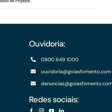
itório de Projetos.
Ouvidoria:
0800 649 1000
ouvidoria@goiasfomento.com
denuncias@goiasfomento.co
Redes sociais: