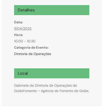
Microcrédito
Detalhes
Para MEI, microempresas e pessoas físicas
Data:
(feirantes e transportes)
11/04/2025
Hora:
10:00 - 10:30
Categoria de Evento:
Diretoria de Operações
Local
Gabinete da Diretoria de Operações da
GoiásFomento – Agência de Fomento de Goiás.
Todas Linhas de Crédito