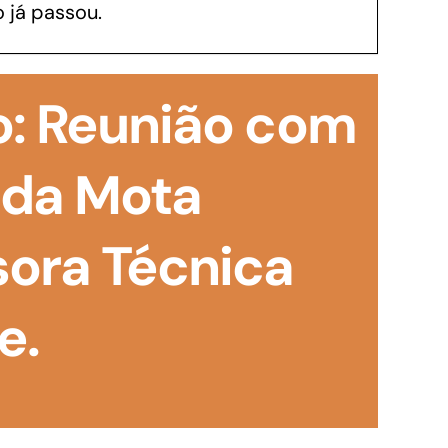
 já passou.
GoiásFomento Investimento
Para modernizar, ampliar, adquirir maquinários,
o: Reunião com
realizar obras, dentre outros serviços
 da Mota
sora Técnica
e.
Repasse