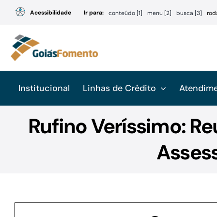
Ir
Acessibilidade
Ir para:
conteúdo [1]
menu [2]
busca [3]
rod
para
o
conteúdo
Institucional
Linhas de Crédito
Atendim
Rufino Veríssimo: Re
Assess