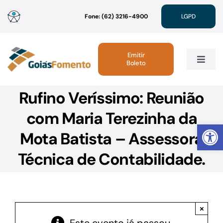
Ir
Fone: (62) 3216-4900
LGPD
para
o
conteúdo
Emitir
Boleto
Toggle
Navig
Rufino Veríssimo: Reunião
Institucional
com Maria Terezinha da
Abrir 
Linhas de Crédito
Mota Batista – Assessora
Técnica de Contabilidade.
Atendimento
Sustentabilidade
×