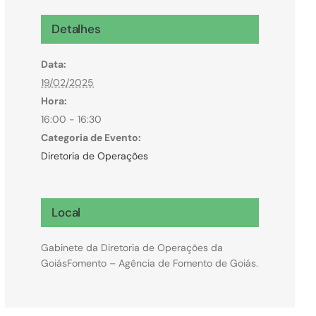
Microcrédito
Detalhes
Para MEI, microempresas e pessoas físicas
Data:
(feirantes e transportes)
19/02/2025
Hora:
16:00 - 16:30
Categoria de Evento:
Diretoria de Operações
Local
Gabinete da Diretoria de Operações da
GoiásFomento – Agência de Fomento de Goiás.
Todas Linhas de Crédito