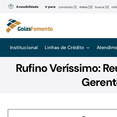
Ir
Acessibilidade
Ir para:
conteúdo [1]
menu [2]
busca [3]
rod
para
o
conteúdo
Institucional
Linhas de Crédito
Atendim
Rufino Veríssimo: R
Gerent