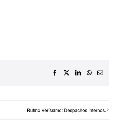
Financiamentos com recursos do BNDES, Fungetur,
Finep, FCO
Facebook
X
LinkedIn
WhatsApp
E-
mail
Rufino Veríssimo: Despachos Internos.