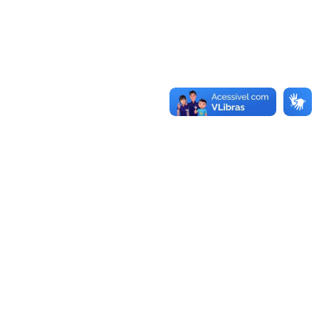
Conheça as demais linhas de crédito da
GoiásFomento