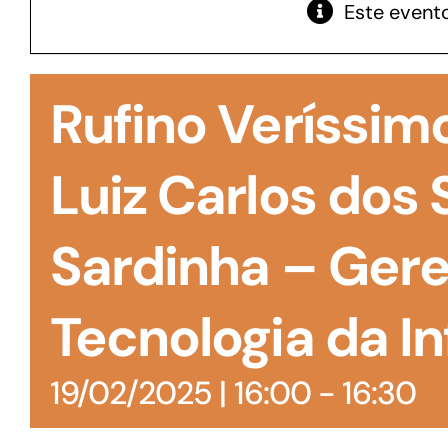
Este evento
GoiásFomento Giro
Para compra de matérias primas, insumos,
Rufino Veríssim
manutenção de estoques e despesas operacionais
Luiz Carlos dos
Sardinha – Gere
Tecnologia da I
19/02/2025 | 16:00
-
16:30
Turismo