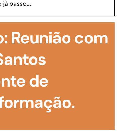
 já passou.
GoiásFomento Investimento
Para modernizar, ampliar, adquirir maquinários,
o: Reunião com
realizar obras, dentre outros serviços
 Santos
nte de
nformação.
Repasse