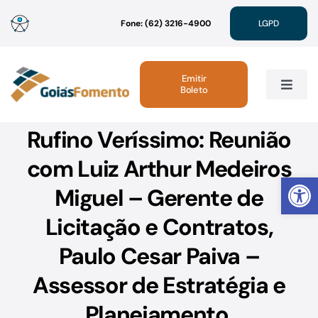
Ir
Fone: (62) 3216-4900
LGPD
para
o
conteúdo
Emitir
Boleto
Toggle
Navig
Rufino Veríssimo: Reunião
Institucional
com Luiz Arthur Medeiros
Abrir 
Linhas de Crédito
Miguel – Gerente de
Licitação e Contratos,
Atendimento
Paulo Cesar Paiva –
Sustentabilidade
Assessor de Estratégia e
Planejamento.