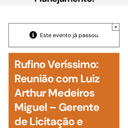
Acesso à Informação
×
Este evento já passou.
Rufino Veríssimo:
Reunião com Luiz
Arthur Medeiros
Miguel – Gerente
de Licitação e