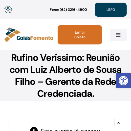
Ir
Fone: (62) 3216-4900
LGPD
para
o
conteúdo
Emitir
Boleto
Toggle
Navig
Rufino Veríssimo: Reunião
Institucional
com Luiz Alberto de Sousa
Abrir 
Linhas de Crédito
Filho – Gerente da Rede
Credenciada.
Atendimento
Sustentabilidade
×