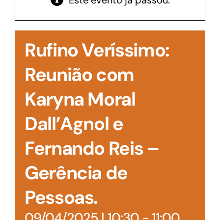
Este evento já passou.
Acesso à Informação
Rufino Veríssimo:
Reunião com
Karyna Moral
Dall’Agnol e
Fernando Reis –
Gerência de
Pessoas.
09/04/2025 | 10:30
-
11:00