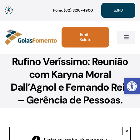
Ir
Fone: (62) 3216-4900
LGPD
para
o
conteúdo
Emitir
Boleto
Toggle
Navig
Rufino Veríssimo: Reunião
Institucional
com Karyna Moral
Abrir 
Linhas de Crédito
Dall’Agnol e Fernando Reis
– Gerência de Pessoas.
Atendimento
Sustentabilidade
×