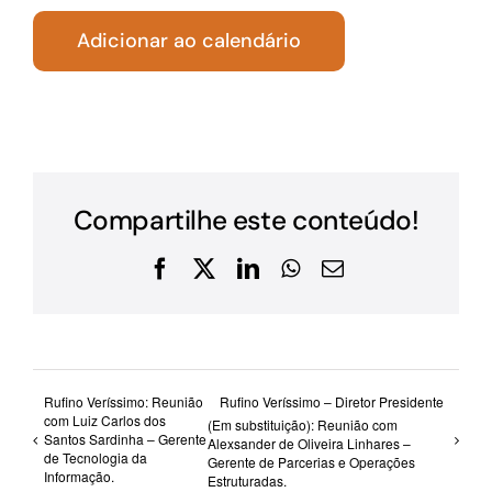
Adicionar ao calendário
Compartilhe este conteúdo!
Facebook
X
LinkedIn
WhatsApp
E-
mail
Rufino Veríssimo: Reunião
Rufino Veríssimo – Diretor Presidente
com Luiz Carlos dos
(Em substituição): Reunião com
Santos Sardinha – Gerente
Alexsander de Oliveira Linhares –
de Tecnologia da
Gerente de Parcerias e Operações
Informação.
Estruturadas.