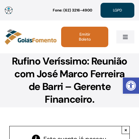
Ir
Fone: (62) 3216-4900
LGPD
para
o
conteúdo
Emitir
Boleto
Toggle
Navig
Rufino Veríssimo: Reunião
Institucional
com José Marco Ferreira
Abrir 
Linhas de Crédito
de Barri – Gerente
Financeiro.
Atendimento
Sustentabilidade
×