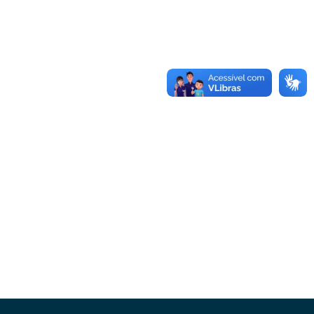
Conheça as demais linhas de crédito da
GoiásFomento