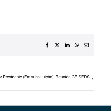
Financiamentos com recursos do BNDES, Fungetur,
Finep, FCO
Facebook
X
LinkedIn
WhatsApp
E-
mail
or Presidente (Em substituição): Reunião GF, SEDS