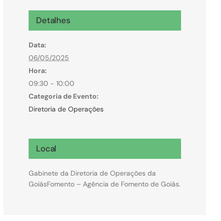
Microcrédito
Detalhes
Para MEI, microempresas e pessoas físicas
Data:
(feirantes e transportes)
06/05/2025
Hora:
09:30 - 10:00
Categoria de Evento:
Diretoria de Operações
Local
Gabinete da Diretoria de Operações da
GoiásFomento – Agência de Fomento de Goiás.
Todas Linhas de Crédito