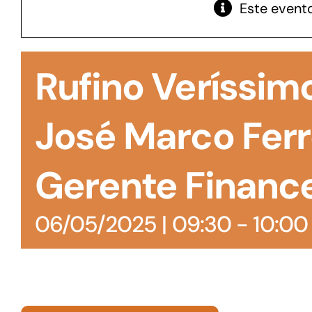
Este evento
GoiásFomento Giro
Para compra de matérias primas, insumos,
Rufino Veríssim
manutenção de estoques e despesas operacionais
José Marco Ferre
Gerente Finance
06/05/2025 | 09:30
-
10:00
Turismo