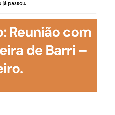
 já passou.
GoiásFomento Investimento
Para modernizar, ampliar, adquirir maquinários,
o: Reunião com
realizar obras, dentre outros serviços
ira de Barri –
iro.
Repasse