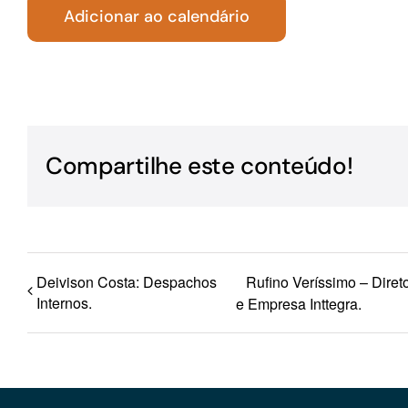
Adicionar ao calendário
Para os negócios voltados aos serviços do setor de
turismo
Compartilhe este conteúdo!
Deivison Costa: Despachos
Rufino Veríssimo – Diret
Internos.
e Empresa Inttegra.