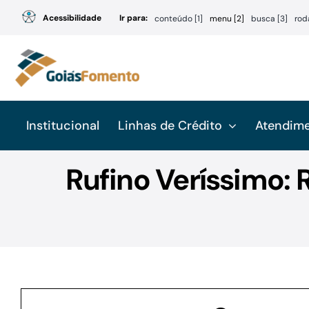
Ir
Acessibilidade
Ir para:
conteúdo [1]
menu [2]
busca [3]
rod
para
o
conteúdo
Institucional
Linhas de Crédito
Atendim
Rufino Veríssimo: 