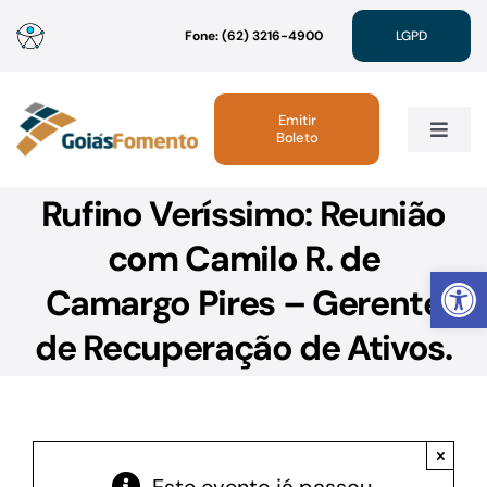
Ir
Fone: (62) 3216-4900
LGPD
para
o
conteúdo
Emitir
Boleto
Toggle
Navig
Rufino Veríssimo: Reunião
Institucional
com Camilo R. de
Abrir 
Linhas de Crédito
Camargo Pires – Gerente
de Recuperação de Ativos.
Atendimento
Sustentabilidade
×