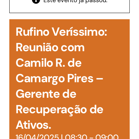
Este evento já passou.
Acesso à Informação
Rufino Veríssimo:
Reunião com
Camilo R. de
Camargo Pires –
Gerente de
Recuperação de
Ativos.
16/04/2025 | 08:30
-
09:00