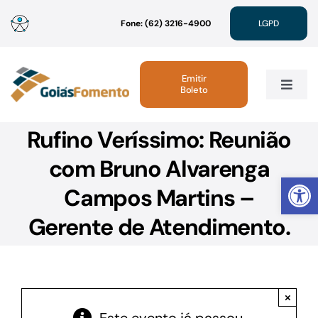
Ir
Fone: (62) 3216-4900
LGPD
para
o
conteúdo
Emitir
Boleto
Toggle
Navig
Rufino Veríssimo: Reunião
Institucional
com Bruno Alvarenga
Abrir 
Linhas de Crédito
Campos Martins –
Gerente de Atendimento.
Atendimento
Sustentabilidade
×