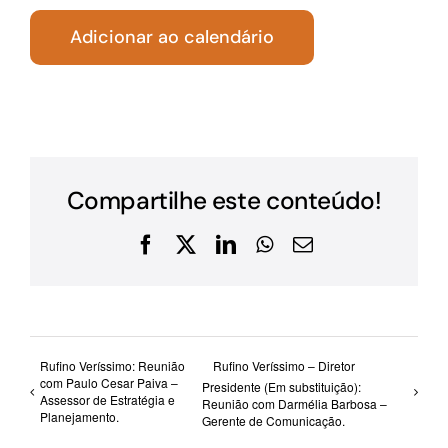
Adicionar ao calendário
Compartilhe este conteúdo!
Facebook
X
LinkedIn
WhatsApp
E-
mail
Rufino Veríssimo: Reunião
Rufino Veríssimo – Diretor
com Paulo Cesar Paiva –
Presidente (Em substituição):
Assessor de Estratégia e
Reunião com Darmélia Barbosa –
Planejamento.
Gerente de Comunicação.