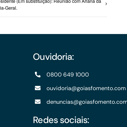
esidente (Em substituição): Reunião com Ariana da
ia-Geral.
Ouvidoria:
0800 649 1000
ouvidoria@goiasfomento.com
denuncias@goiasfomento.co
Redes sociais: