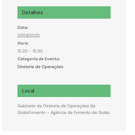
Microcrédito
Detalhes
Para MEI, microempresas e pessoas físicas
Data:
(feirantes e transportes)
21/03/2025
Hora:
15:20 - 15:30
Categoria de Evento:
Diretoria de Operações
Local
Gabinete da Diretoria de Operações da
GoiásFomento – Agência de Fomento de Goiás.
Todas Linhas de Crédito