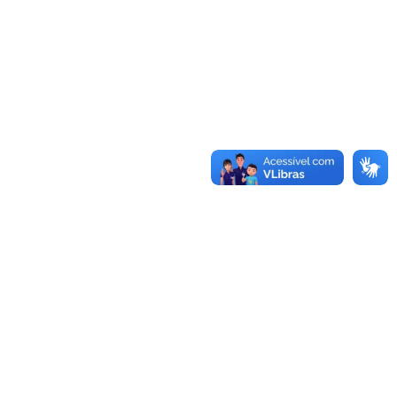
Conheça as demais linhas de crédito da
GoiásFomento