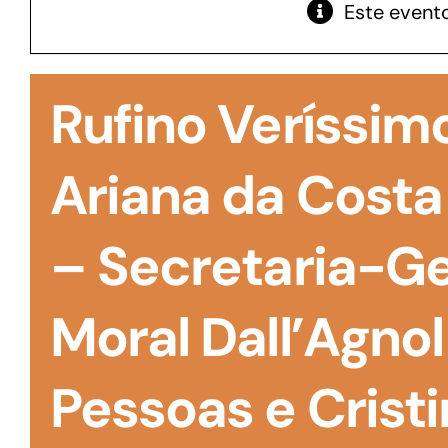
Este evento
GoiásFomento Giro
Para compra de matérias primas, insumos,
Rufino Veríssim
manutenção de estoques e despesas operacionais
Ariana da Costa
– Secretaria-Ge
Moral Dall’Agno
Pessoas e Cristi
Turismo