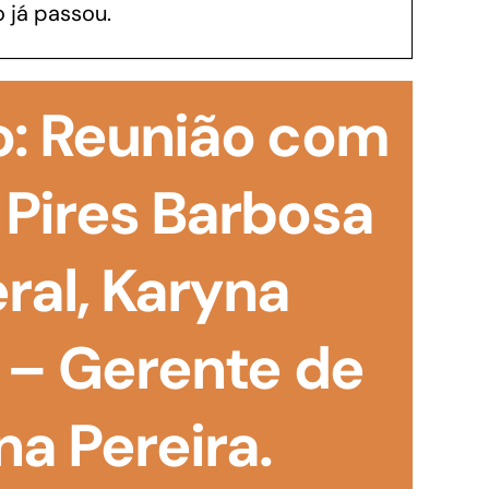
 já passou.
GoiásFomento Investimento
Para modernizar, ampliar, adquirir maquinários,
o: Reunião com
realizar obras, dentre outros serviços
 Pires Barbosa
ral, Karyna
l – Gerente de
na Pereira.
Repasse