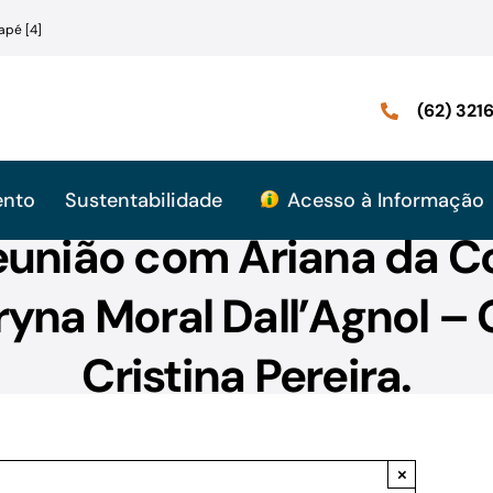
apé [4]
(62) 32
ento
Sustentabilidade
Acesso à Informação
eunião com Ariana da C
ryna Moral Dall’Agnol –
Cristina Pereira.
×