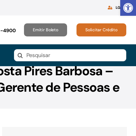
Abrir 
LGPD
Emitir Boleto
Solicitar Crédito
16-4900
Buscar
resultados
osta Pires Barbosa –
para:
 Gerente de Pessoas e