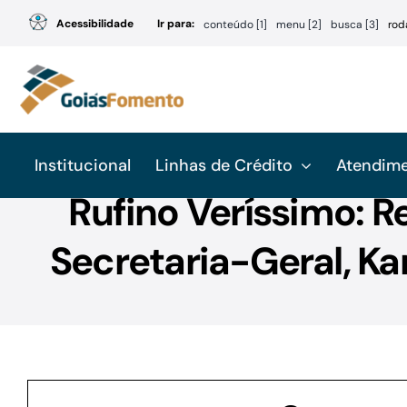
Ir
Acessibilidade
Ir para:
conteúdo [1]
menu [2]
busca [3]
rod
para
o
conteúdo
Institucional
Linhas de Crédito
Atendim
Rufino Veríssimo: R
Secretaria-Geral, Ka