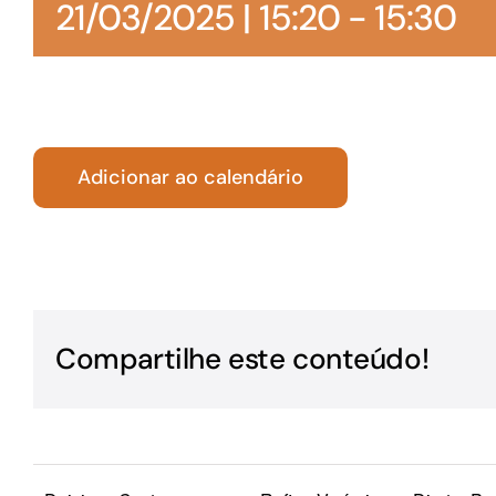
21/03/2025 | 15:20
-
15:30
Para os negócios voltados aos serviços do setor de
turismo
Adicionar ao calendário
Compartilhe este conteúdo!