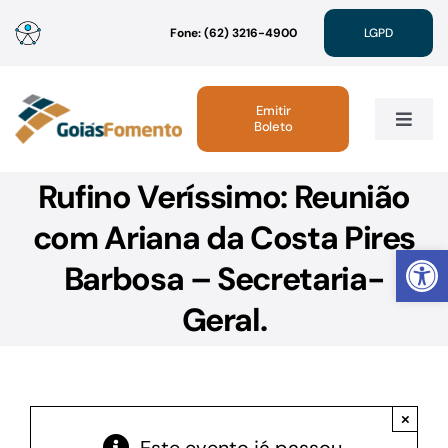
Ir
Fone: (62) 3216-4900
LGPD
para
o
conteúdo
Emitir
Boleto
Toggle
Navig
Rufino Veríssimo: Reunião
Institucional
com Ariana da Costa Pires
Abrir 
Linhas de Crédito
Barbosa – Secretaria-
Geral.
Atendimento
Sustentabilidade
×