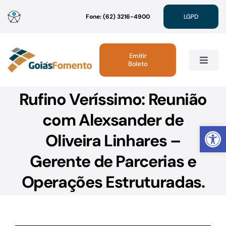
Ir
Fone: (62) 3216-4900
LGPD
para
o
conteúdo
Emitir
Boleto
Toggle
Navig
Rufino Veríssimo: Reunião
Institucional
com Alexsander de
Abrir 
Linhas de Crédito
Oliveira Linhares –
Gerente de Parcerias e
Atendimento
Operações Estruturadas.
Sustentabilidade