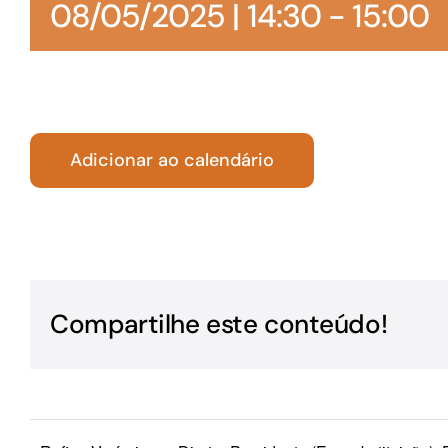
08/05/2025 | 14:30
-
15:00
Para os negócios voltados aos serviços do setor de
turismo
Adicionar ao calendário
Compartilhe este conteúdo!