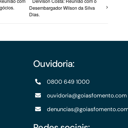
: Reunião com
Deivison Costa: Reunião com o
gócios.
Desembargador Wilson da Silva
Dias.
Ouvidoria:
0800 649 1000
ouvidoria@goiasfomento.com
denuncias@goiasfomento.co
Redes sociais: