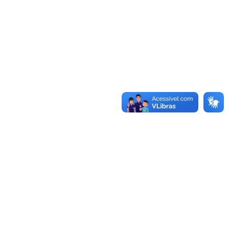
Conheça as demais linhas de crédito da
GoiásFomento