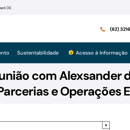
apé [4]
(62) 32
ento
Sustentabilidade
Acesso à Informação
eunião com Alexsander de
Parcerias e Operações E
×