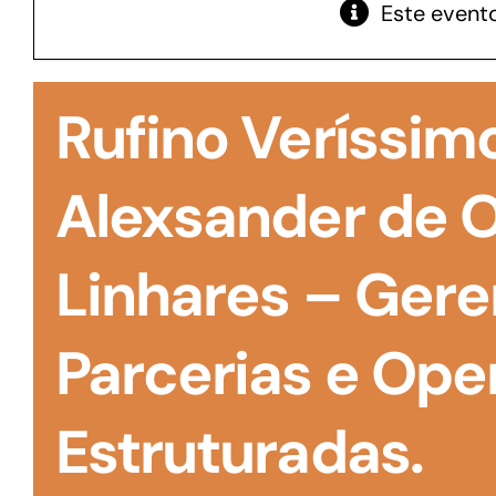
Este evento
GoiásFomento Giro
Para compra de matérias primas, insumos,
Rufino Veríssim
manutenção de estoques e despesas operacionais
Alexsander de O
Linhares – Gere
Parcerias e Op
Estruturadas.
Turismo