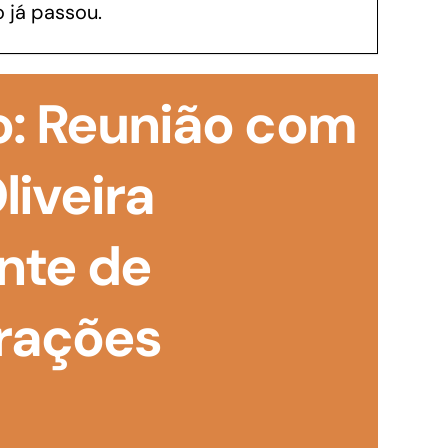
 já passou.
GoiásFomento Investimento
Para modernizar, ampliar, adquirir maquinários,
o: Reunião com
realizar obras, dentre outros serviços
liveira
nte de
erações
Repasse