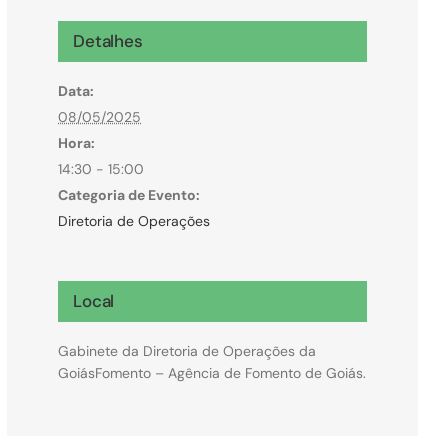
Microcrédito
Detalhes
Para MEI, microempresas e pessoas físicas
Data:
(feirantes e transportes)
08/05/2025
Hora:
14:30 - 15:00
Categoria de Evento:
Diretoria de Operações
Local
Gabinete da Diretoria de Operações da
GoiásFomento – Agência de Fomento de Goiás.
Todas Linhas de Crédito