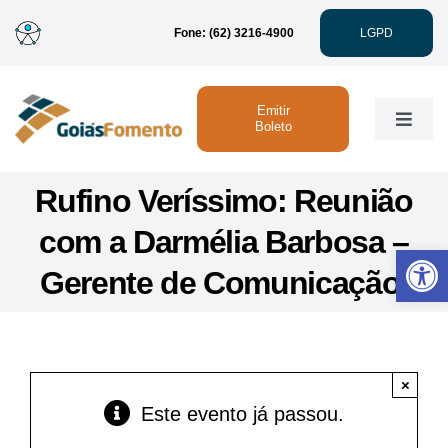
Ir
Fone: (62) 3216-4900
LGPD
para
o
conteúdo
Emitir
Toggle
Boleto
Naviga
Institucional
Rufino Veríssimo: Reunião
com a Darmélia Barbosa –
Abrir 
Linhas de Crédito
Gerente de Comunicação.
Atendimento
×
Sustentabilidade
Este evento já passou.