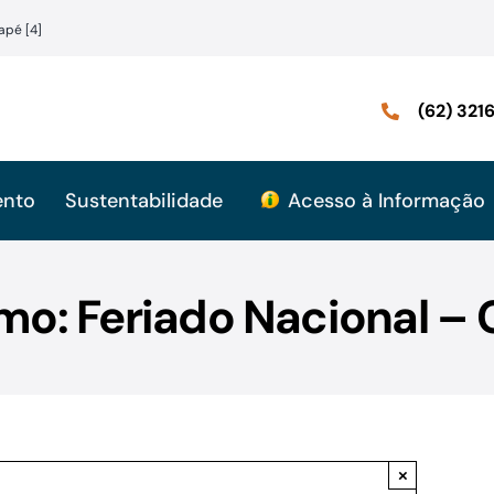
apé [4]
(62) 32
ento
Sustentabilidade
Acesso à Informação
mo: Feriado Nacional – 
×