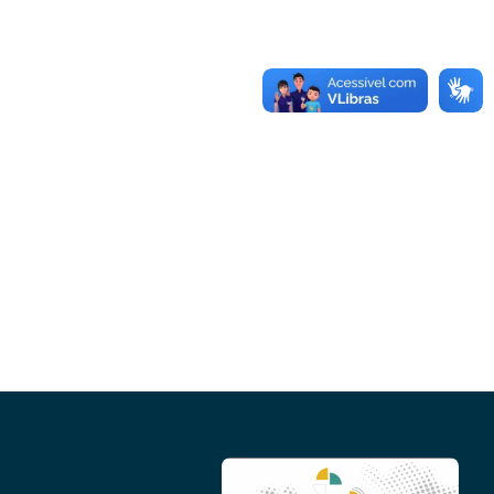
Conheça as demais linhas de crédito da
GoiásFomento