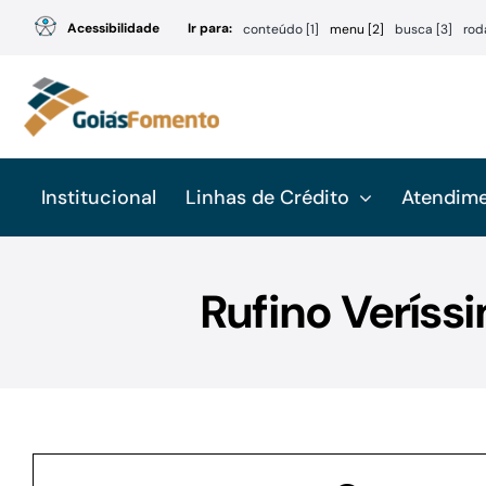
Ir
Acessibilidade
Ir para:
conteúdo [1]
menu [2]
busca [3]
rod
para
o
conteúdo
Institucional
Linhas de Crédito
Atendim
Rufino Veríssi