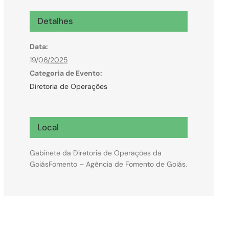
Microcrédito
Detalhes
Para MEI, microempresas e pessoas físicas
Data:
(feirantes e transportes)
19/06/2025
Categoria de Evento:
Diretoria de Operações
Local
Gabinete da Diretoria de Operações da
GoiásFomento – Agência de Fomento de Goiás.
Todas Linhas de Crédito