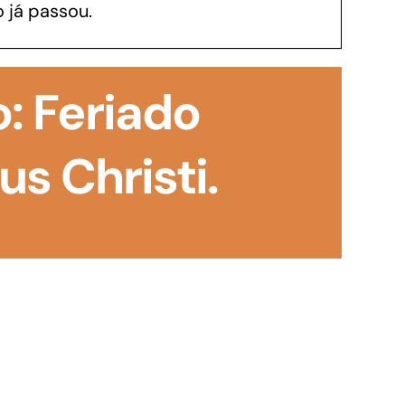
 já passou.
GoiásFomento Investimento
Para modernizar, ampliar, adquirir maquinários,
: Feriado
realizar obras, dentre outros serviços
s Christi.
Repasse