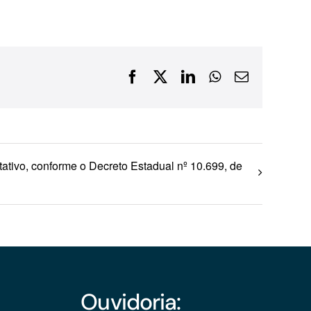
Financiamentos com recursos do BNDES, Fungetur,
Finep, FCO
Facebook
X
LinkedIn
WhatsApp
E-
mail
tativo, conforme o Decreto Estadual nº 10.699, de
Ouvidoria: