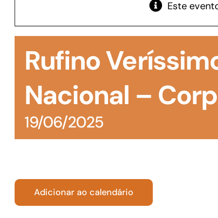
Este evento
GoiásFomento Giro
Para compra de matérias primas, insumos,
Rufino Veríssimo
manutenção de estoques e despesas operacionais
Nacional – Corpu
19/06/2025
Adicionar ao calendário
Turismo