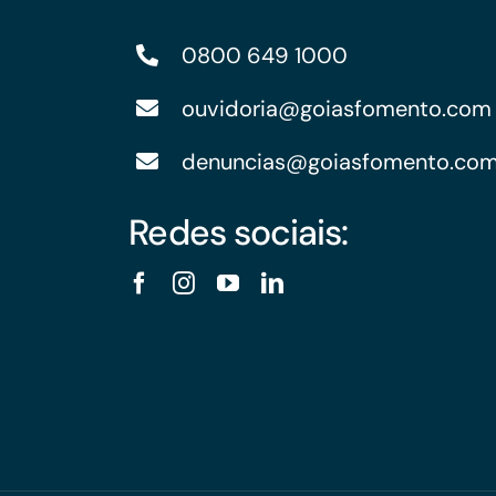
0800 649 1000
ouvidoria@goiasfomento.com
denuncias@goiasfomento.co
Redes sociais: