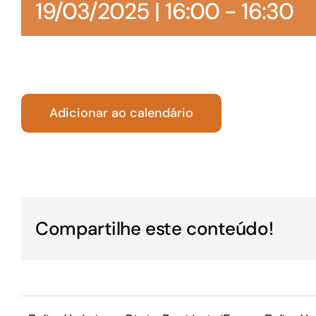
19/03/2025 | 16:00
-
16:30
Para os negócios voltados aos serviços do setor de
turismo
Adicionar ao calendário
Compartilhe este conteúdo!