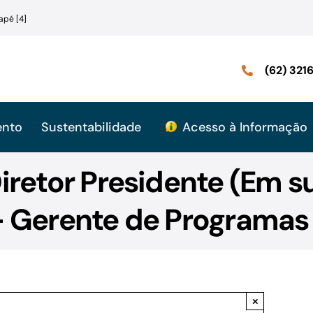
apé [4]
(62) 32
ento
Sustentabilidade
Acesso à Informação
iretor Presidente (Em s
 Gerente de Programas e
×