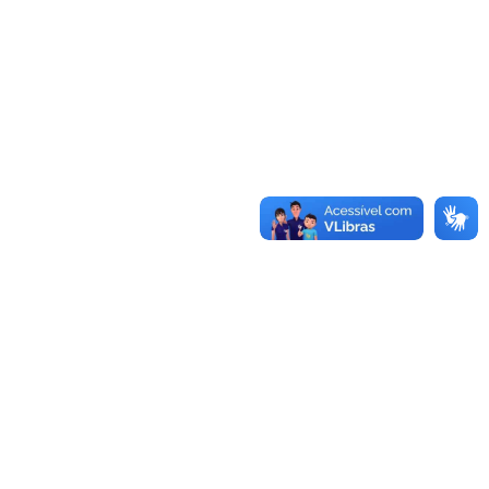
Conheça as demais linhas de crédito da
GoiásFomento