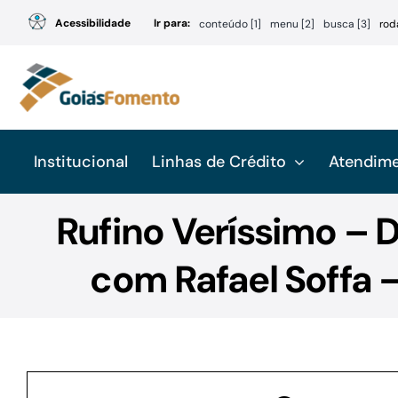
Ir
Acessibilidade
Ir para:
conteúdo [1]
menu [2]
busca [3]
rod
para
o
conteúdo
Institucional
Linhas de Crédito
Atendim
Rufino Veríssimo – D
com Rafael Soffa –