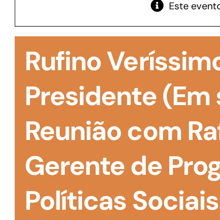
Este evento
GoiásFomento Giro
Para compra de matérias primas, insumos,
Rufino Veríssimo
manutenção de estoques e despesas operacionais
Presidente (Em 
Reunião com Raf
Gerente de Pro
Políticas Sociais
Turismo