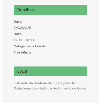
Microcrédito
Detalhes
Para MEI, microempresas e pessoas físicas
Data:
(feirantes e transportes)
19/03/2025
Hora:
16:00 - 16:30
Categoria de Evento:
Presidência
Local
Gabinete da Diretoria de Operações da
GoiásFomento – Agência de Fomento de Goiás.
Todas Linhas de Crédito