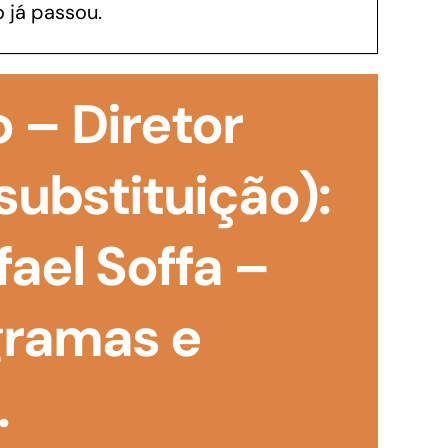
 já passou.
GoiásFomento Investimento
Para modernizar, ampliar, adquirir maquinários,
 – Diretor
realizar obras, dentre outros serviços
substituição):
ael Soffa –
gramas e
.
Repasse