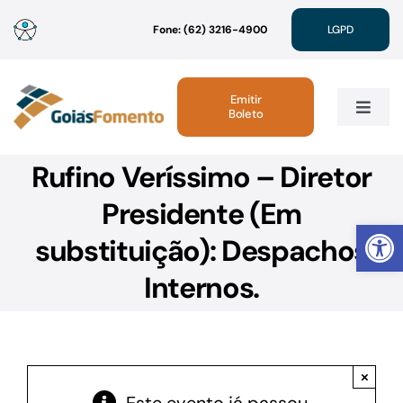
Ir
Fone: (62) 3216-4900
LGPD
para
o
conteúdo
Emitir
Boleto
Toggle
Navig
Rufino Veríssimo – Diretor
Institucional
Presidente (Em
Abrir 
Linhas de Crédito
substituição): Despachos
Internos.
Atendimento
Sustentabilidade
×