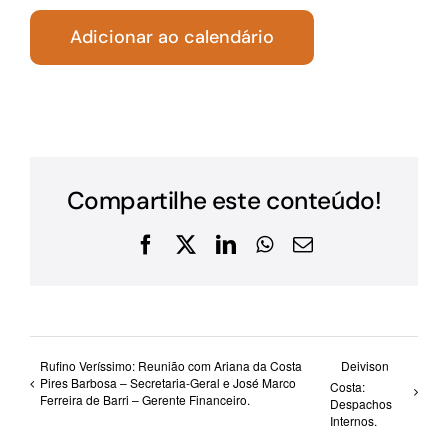
Adicionar ao calendário
Compartilhe este conteúdo!
Facebook
X
LinkedIn
WhatsApp
E-
mail
Rufino Veríssimo: Reunião com Ariana da Costa
Deivison
Pires Barbosa – Secretaria-Geral e José Marco
Costa:
Ferreira de Barri – Gerente Financeiro.
Despachos
Internos.