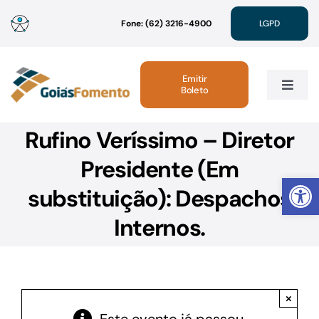
Ir
Fone: (62) 3216-4900
LGPD
para
o
conteúdo
Emitir
Boleto
Toggle
Navig
Rufino Veríssimo – Diretor
Institucional
Presidente (Em
Abrir 
Linhas de Crédito
substituição): Despachos
Internos.
Atendimento
Sustentabilidade
×