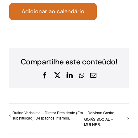
Adicionar ao calendário
Compartilhe este conteúdo!
Facebook
X
LinkedIn
WhatsApp
E-
mail
Rufino Veríssimo – Diretor Presidente (Em
Deivison Costa:
substituição): Despachos Internos.
GOIÁS SOCIAL –
MULHER.