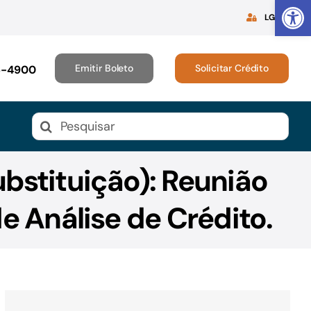
Abrir 
LGPD
Emitir Boleto
Solicitar Crédito
16-4900
Buscar
resultados
para:
ubstituição): Reunião
e Análise de Crédito.