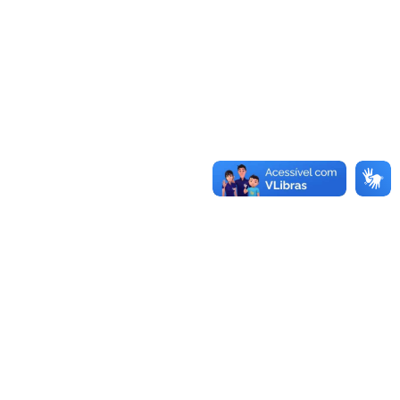
Conheça as demais linhas de crédito da
GoiásFomento