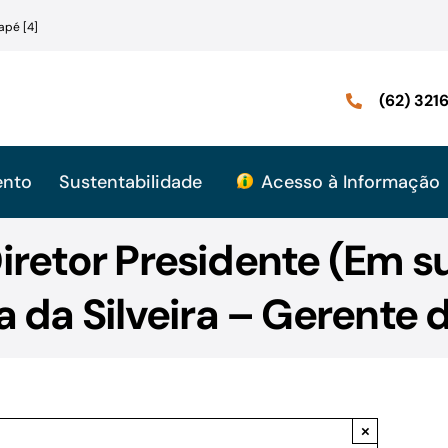
apé [4]
(62) 32
ento
Sustentabilidade
Acesso à Informação
iretor Presidente (Em s
da Silveira – Gerente d
×