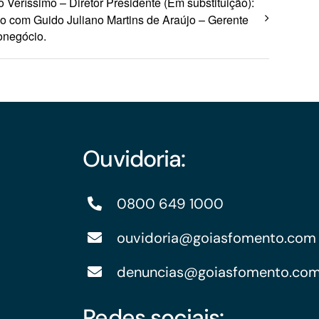
o Veríssimo – Diretor Presidente (Em substituição):
o com Guido Juliano Martins de Araújo – Gerente
onegócio.
Ouvidoria:
0800 649 1000
ouvidoria@goiasfomento.com
denuncias@goiasfomento.co
Redes sociais: