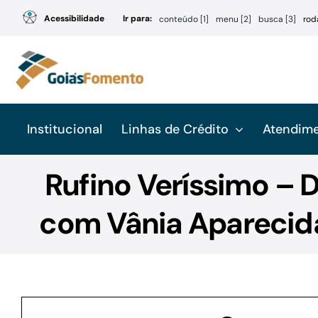
Ir
Acessibilidade
Ir para:
conteúdo [1]
menu [2]
busca [3]
rod
para
o
conteúdo
Institucional
Linhas de Crédito
Atendim
Rufino Veríssimo – D
com Vânia Aparecida 