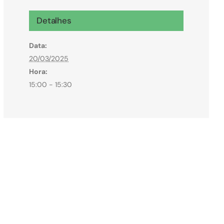
Microcrédito
Detalhes
Para MEI, microempresas e pessoas físicas
Data:
(feirantes e transportes)
20/03/2025
Hora:
15:00 - 15:30
Todas Linhas de Crédito