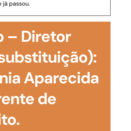
 já passou.
GoiásFomento Investimento
Para modernizar, ampliar, adquirir maquinários,
 – Diretor
realizar obras, dentre outros serviços
substituição):
nia Aparecida
rente de
to.
Repasse