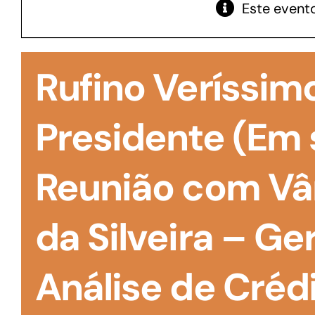
Este evento
GoiásFomento Giro
Para compra de matérias primas, insumos,
Rufino Veríssimo
manutenção de estoques e despesas operacionais
Presidente (Em 
Reunião com Vâ
da Silveira – Ge
Análise de Crédi
Turismo