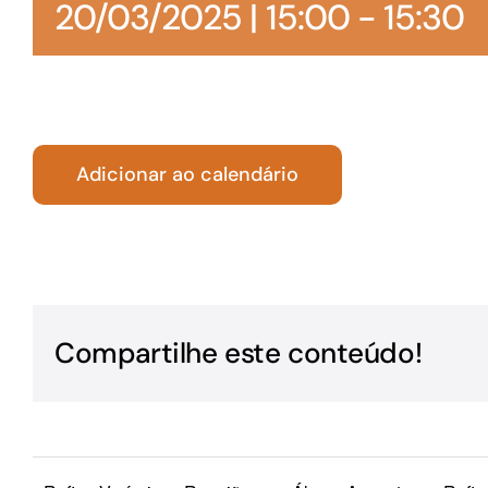
20/03/2025 | 15:00
-
15:30
Para os negócios voltados aos serviços do setor de
turismo
Adicionar ao calendário
Compartilhe este conteúdo!