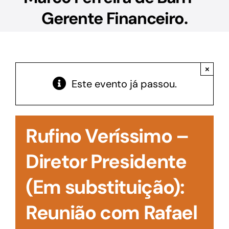
Acesso à Informação
Gerente Financeiro.
×
Este evento já passou.
Rufino Veríssimo –
Diretor Presidente
(Em substituição):
Reunião com Rafael