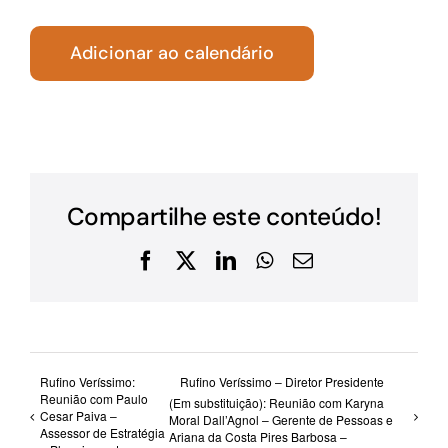
Adicionar ao calendário
Compartilhe este conteúdo!
Facebook
X
LinkedIn
WhatsApp
E-
mail
Rufino Veríssimo:
Rufino Veríssimo – Diretor Presidente
Reunião com Paulo
(Em substituição): Reunião com Karyna
Cesar Paiva –
Moral Dall’Agnol – Gerente de Pessoas e
Assessor de Estratégia
Ariana da Costa Pires Barbosa –