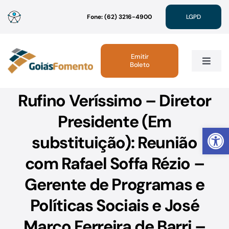
Ir
Fone: (62) 3216-4900
LGPD
para
o
conteúdo
Emitir
Boleto
Toggle
Navig
Rufino Veríssimo – Diretor
Institucional
Presidente (Em
Abrir 
Linhas de Crédito
substituição): Reunião
com Rafael Soffa Rézio –
Atendimento
Gerente de Programas e
Sustentabilidade
Políticas Sociais e José
Marco Ferreira de Barri –