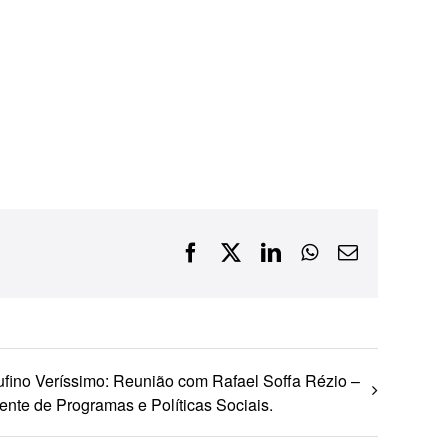
Financiamentos com recursos do BNDES, Fungetur,
Finep, FCO
Facebook
X
LinkedIn
WhatsApp
E-
mail
fino Veríssimo: Reunião com Rafael Soffa Rézio –
ente de Programas e Políticas Sociais.