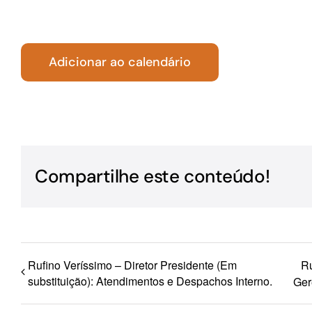
Para os negócios voltados aos serviços do setor de
turismo
Adicionar ao calendário
Compartilhe este conteúdo!
Rufino Veríssimo – Diretor Presidente (Em
Ru
substituição): Atendimentos e Despachos Interno.
Ger