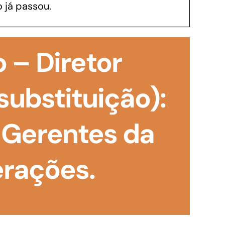
 já passou.
GoiásFomento Investimento
Para modernizar, ampliar, adquirir maquinários,
 – Diretor
realizar obras, dentre outros serviços
substituição):
 Gerentes da
erações.
Repasse