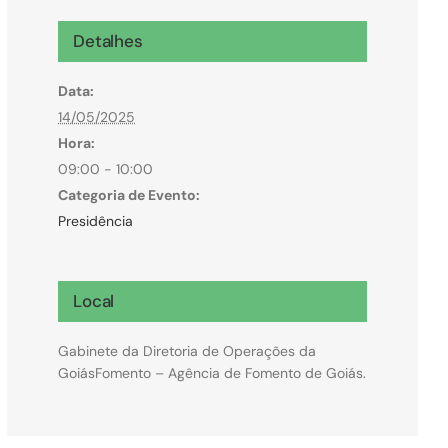
Microcrédito
Detalhes
Para MEI, microempresas e pessoas físicas
Data:
(feirantes e transportes)
14/05/2025
Hora:
09:00 - 10:00
Categoria de Evento:
Presidência
Local
Gabinete da Diretoria de Operações da
GoiásFomento – Agência de Fomento de Goiás.
Todas Linhas de Crédito