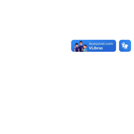
Conheça as demais linhas de crédito da
GoiásFomento