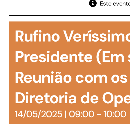
Este evento
GoiásFomento Giro
Para compra de matérias primas, insumos,
Rufino Veríssimo
manutenção de estoques e despesas operacionais
Presidente (Em 
Reunião com os
Diretoria de Op
14/05/2025 | 09:00
-
10:00
Turismo