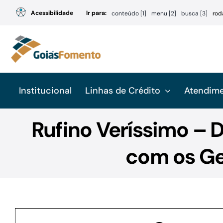
Ir
Acessibilidade
Ir para:
conteúdo [1]
menu [2]
busca [3]
rod
para
o
conteúdo
Institucional
Linhas de Crédito
Atendim
Rufino Veríssimo – D
com os Ge