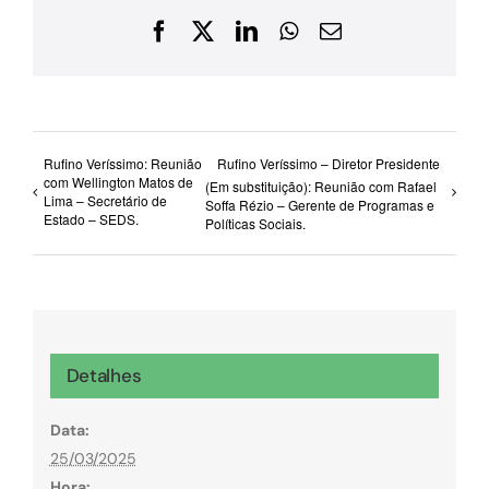
Facebook
X
LinkedIn
WhatsApp
E-
mail
Rufino Veríssimo: Reunião
Rufino Veríssimo – Diretor Presidente
com Wellington Matos de
(Em substituição): Reunião com Rafael
Lima – Secretário de
Soffa Rézio – Gerente de Programas e
Estado – SEDS.
Políticas Sociais.
Detalhes
Data:
25/03/2025
Hora: