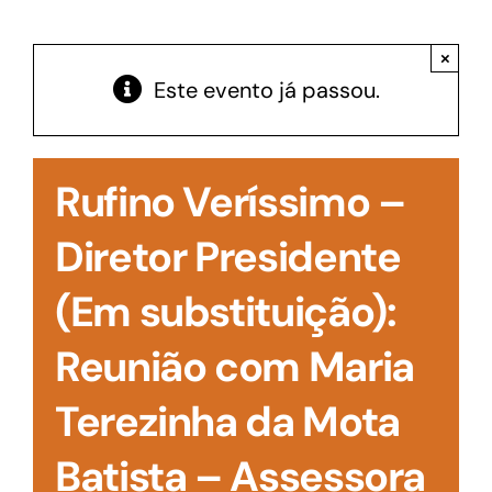
Acesso à Informação
×
Este evento já passou.
Rufino Veríssimo –
Diretor Presidente
(Em substituição):
Reunião com Maria
Terezinha da Mota
Batista – Assessora