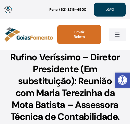
Ir
Fone: (62) 3216-4900
LGPD
para
o
conteúdo
Emitir
Boleto
Toggle
Navig
Rufino Veríssimo – Diretor
Institucional
Presidente (Em
Abrir 
Linhas de Crédito
substituição): Reunião
com Maria Terezinha da
Atendimento
Mota Batista – Assessora
Sustentabilidade
Técnica de Contabilidade.