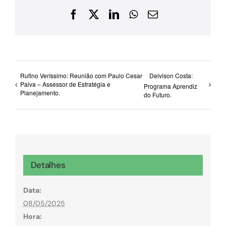
Facebook
X
LinkedIn
WhatsApp
E-
mail
Rufino Veríssimo: Reunião com Paulo Cesar
Deivison Costa:
Paiva – Assessor de Estratégia e
Programa Aprendiz
Planejamento.
do Futuro.
Detalhes
Data:
08/05/2025
Hora: