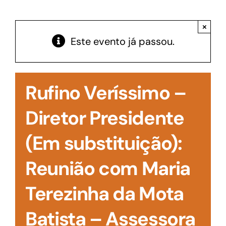
Acesso à Informação
×
Este evento já passou.
Rufino Veríssimo –
Diretor Presidente
(Em substituição):
Reunião com Maria
Terezinha da Mota
Batista – Assessora