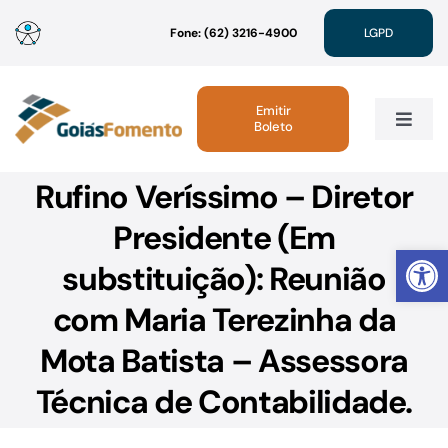
Ir
Fone: (62) 3216-4900
LGPD
para
o
conteúdo
Emitir
Boleto
Toggle
Navig
Rufino Veríssimo – Diretor
Institucional
Presidente (Em
Abrir 
Linhas de Crédito
substituição): Reunião
com Maria Terezinha da
Atendimento
Mota Batista – Assessora
Sustentabilidade
Técnica de Contabilidade.