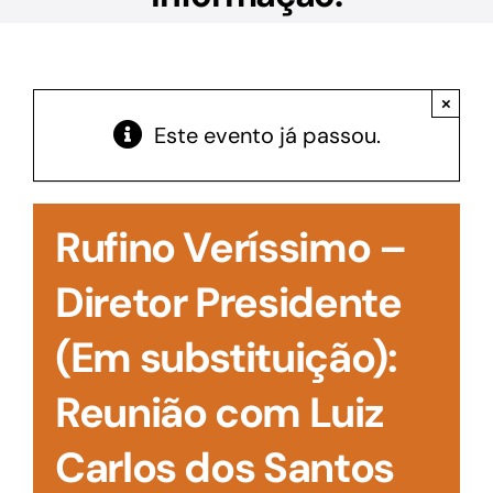
Acesso à Informação
×
Este evento já passou.
Rufino Veríssimo –
Diretor Presidente
(Em substituição):
Reunião com Luiz
Carlos dos Santos