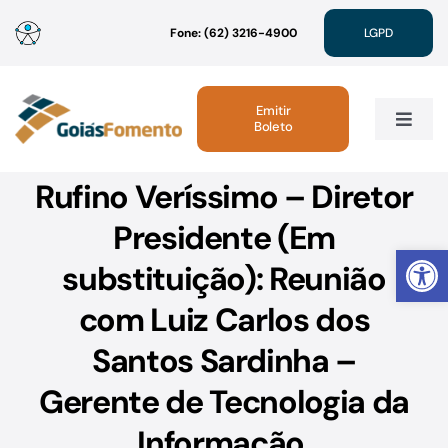
Ir
Fone: (62) 3216-4900
LGPD
para
o
conteúdo
Emitir
Boleto
Toggle
Navig
Rufino Veríssimo – Diretor
Institucional
Presidente (Em
Abrir 
Linhas de Crédito
substituição): Reunião
com Luiz Carlos dos
Atendimento
Santos Sardinha –
Sustentabilidade
Gerente de Tecnologia da
Informação.