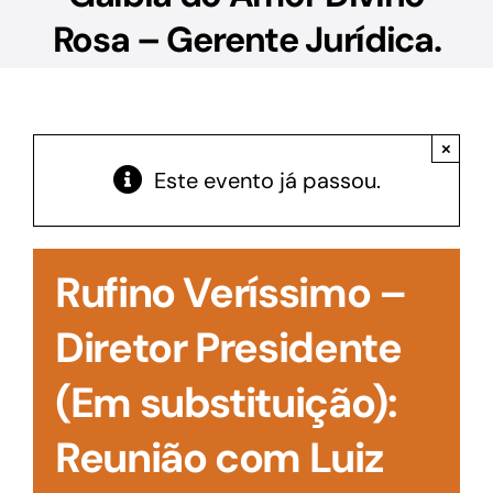
Acesso à Informação
Rosa – Gerente Jurídica.
×
Este evento já passou.
Rufino Veríssimo –
Diretor Presidente
(Em substituição):
Reunião com Luiz