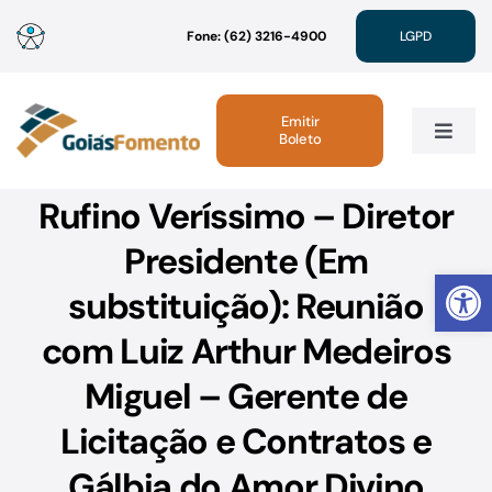
Ir
Fone: (62) 3216-4900
LGPD
para
o
conteúdo
Emitir
Boleto
Toggle
Navig
Rufino Veríssimo – Diretor
Institucional
Presidente (Em
Abrir 
Linhas de Crédito
substituição): Reunião
com Luiz Arthur Medeiros
Atendimento
Miguel – Gerente de
Sustentabilidade
Licitação e Contratos e
Gálbia do Amor Divino