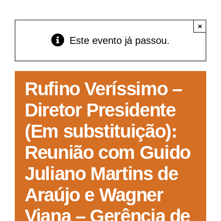
Acesso à Informação
×
Este evento já passou.
Rufino Veríssimo –
Diretor Presidente
(Em substituição):
Reunião com Guido
Juliano Martins de
Araújo e Wagner
Viana – Gerência de