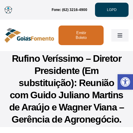
Ir
Fone: (62) 3216-4900
LGPD
para
o
conteúdo
Emitir
Toggle
Boleto
Naviga
Rufino Veríssimo – Diretor
Institucional
Presidente (Em
Abrir 
Linhas de Crédito
substituição): Reunião
com Guido Juliano Martins
Atendimento
de Araújo e Wagner Viana –
Sustentabilidade
Gerência de Agronegócio.