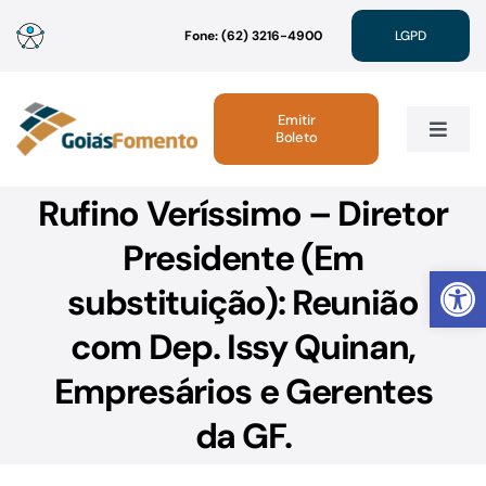
Ir
Fone: (62) 3216-4900
LGPD
para
o
conteúdo
Emitir
Boleto
Toggle
Navig
Rufino Veríssimo – Diretor
Institucional
Presidente (Em
Abrir 
Linhas de Crédito
substituição): Reunião
com Dep. Issy Quinan,
Atendimento
Empresários e Gerentes
Sustentabilidade
da GF.