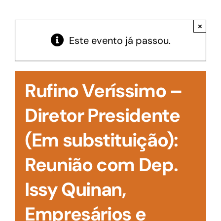
Acesso à Informação
×
Este evento já passou.
Rufino Veríssimo –
Diretor Presidente
(Em substituição):
Reunião com Dep.
Issy Quinan,
Empresários e